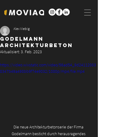
Alex Viebig
Godelmann
Architekturbeton
Aktualisiert:
3. Feb. 2023
https://video.wixstatic.com/video/56ad54_9d24112083
8347b49a498bb9f74e9032/1080p/mp4/file.mp4
Die neue Architekturbetonserie der Firma 
Godelmann besticht durch herausragendes 