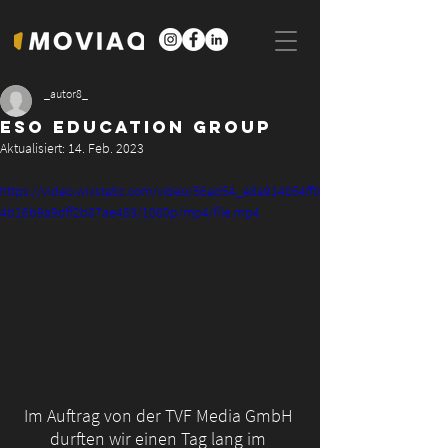
_autor8_
ESO EDUCATION GROUP
Aktualisiert:
14. Feb. 2023
https://video.wixstatic.com/video/56ad54_e8a914054ff0
4b16b9a9dff2b87ae483/1080p/mp4/file.mp4
Im Auftrag von der TVF Media GmbH 
durften wir einen Tag lang im 