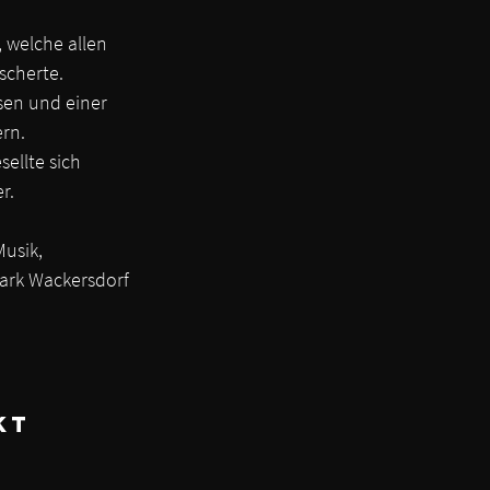
 welche allen 
scherte.
en und einer 
rn.
ellte sich 
r.
usik, 
ark Wackersdorf 
kt