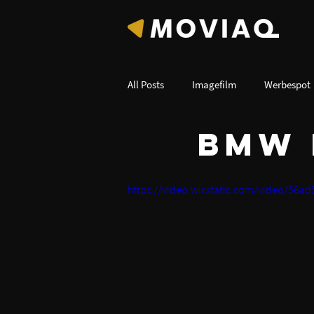
All Posts
Imagefilm
Werbespot
BMW 
Konzertaufzeichnung
Industri
https://video.wixstatic.com/video/56