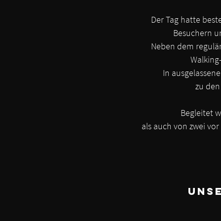
Der Tag hatte best
Besuchern u
Neben dem reguläre
Walking
In ausgelassene
zu den
Begleitet 
als auch von zwei vo
Unse