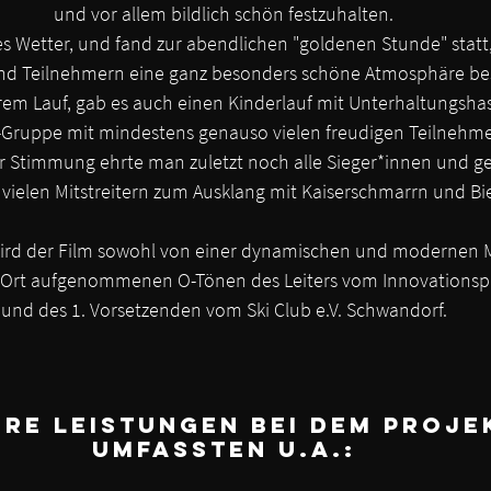
und vor allem bildlich schön festzuhalten.
es Wetter, und fand zur abendlichen "goldenen Stunde" statt,
nd Teilnehmern eine ganz besonders schöne Atmosphäre be
m Lauf, gab es auch einen Kinderlauf mit Unterhaltungshas
-Gruppe mit mindestens genauso vielen freudigen Teilnehme
r Stimmung ehrte man zuletzt noch alle Sieger*innen und ges
 vielen Mitstreitern zum Ausklang mit Kaiserschmarrn und Bie
wird der Film sowohl von einer dynamischen und modernen M
r Ort aufgenommenen O-Tönen des Leiters vom Innovationsp
und des 1. Vorsetzenden vom Ski Club e.V. Schwandorf.
re Leistungen bei dem Proje
umfassten u.a.: