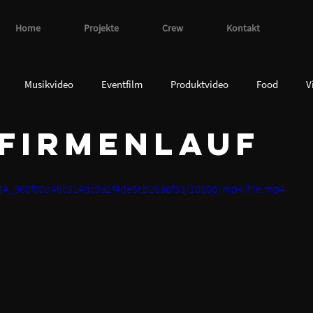
Home
Projekte
Crew
Kontakt
Musikvideo
Eventfilm
Produktvideo
Food
V
Firmenlauf
efilm
Infomercial
TV-Spot
Social-Media
ad54_560f00d46c314dc9a2f4de5cb26a6f33/1080p/mp4/file.mp4